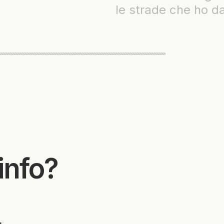
trade che ho davanti.
 info?
*