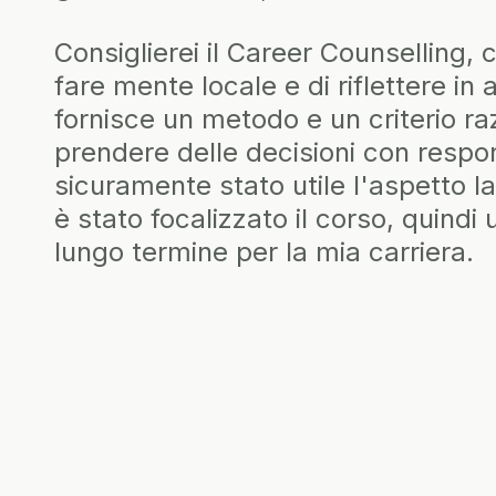
er Counselling, consente di
Con
di riflettere in autonomia,
perc
 un criterio razionale per
prop
ioni con responsabilità. Mi è
sce
ile l'aspetto lavorativo su cui
anch
l corso, quindi una visione a
info
 mia carriera.
A me
e r
sce
nec
Bast
più
Davv
un 