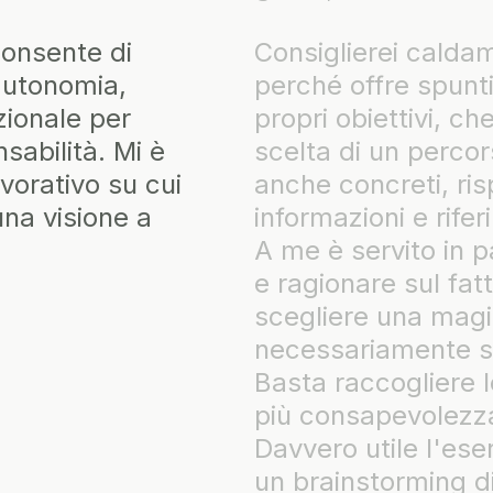
siglierei caldamente la consulenza indi
hé offre spunti di riflessione su se stess
ri obiettivi, che sono poi linee guida nel
lta di un percorso accademico. Offre co
e concreti, rispetto alla raccolta di
rmazioni e riferimenti necessari per sceg
 è servito in particolare per avere più 
agionare sul fatto che, con l'impegno, p
gliere una magistrale che non
essariamente segue il mio percorso trie
a raccogliere le informazioni giuste pe
 consapevolezza e essere guidati nella s
ero utile l'esercizio sui valori personali
brainstorming di idee, ma anche paure d